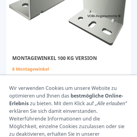
MONTAGEWINKEL 100 KG VERSION
8 Montagewinkel
Breite:
50
mm
Wir verwenden Cookies um unsere Website zu
Tiefe:
26
mm
optimieren und Ihnen das
bestmögliche Online-
Höhe:
37 mm
Erlebnis
zu bieten. Mit dem Klick auf
„Alle erlauben“
zum Produkt >
erklären Sie sich damit einverstanden.
Weiterführende Informationen und die
Preis 29,95 €
Möglichkeit, einzelne Cookies zuzulassen oder sie
zu deaktivieren, erhalten Sie in unserer