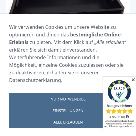
Wir verwenden Cookies um unsere Website zu
optimieren und Ihnen das
bestmögliche Online-
Erlebnis
zu bieten. Mit dem Klick auf
„Alle erlauben“
REGALBOX SCHWARZ 24 L, 600X400X120 MM
erklären Sie sich damit einverstanden.
9004
Weiterführende Informationen und die
Möglichkeit, einzelne Cookies zuzulassen oder sie
zu deaktivieren, erhalten Sie in unserer
✕
Datenschutzerklärung.
NUR NOTWENDIGE
Vertrag widerrufen
EINSTELLUNGEN
Impressum
AGB
Cookie Einstellungen
Datenschutzerklärung
Widerrufsrecht
Termin
Versand & Zahlung
ALLE ERLAUBEN