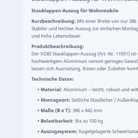
Stauklappen-Auszug für Wohnmobile
Kurzbeschreibung:
Mit einer Breite von nur 38
Stabiler und leichter Auszug zur einfachen Monta
und hohe Lebensdauer.
Produktbeschreibung:
Der VOBI Stauklappen-Auszug (Art.-Nr. 11031) ist
hochwertigem Aluminium vereint geringes Gewicht m
lassen sich Ausrüstung, Kisten oder Zubehör kom
Technische Daten:
•
Material:
Aluminium – leicht, robust und wi
•
Montageort:
Seitliche Staufächer / Außenkl
•
Maße (B x T):
386 x 842 mm
•
Belastbarkeit:
Bis zu 100 kg
•
Auszugssystem:
Kugelgelagerte Schwerlasta