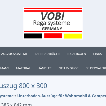
 AUSZUGSSYSTEME
FAHRRADTRÄGER
REGALBOXEN
LINKS
RMANY
MATERIAL
HÄNDLER
NEU IM SHOP
BILDERGALERI
szug 800 x 300
systeme
»
Unterboden-Auszüge für Wohnmobil & Campe
 386 x 842 mm