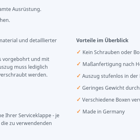
samte Ausrüstung.
ehen.
terial und detaillierter
Vorteile im Überblick
✓
Kein Schrauben oder B
s vorgebohrt und mit
✓
Maßanfertigung nach H
uszug muss lediglich
erschraubt werden.
✓
Auszug stufenlos in der 
✓
Geringes Gewicht durch
✓
Verschiedene Boxen ve
✓
Made in Germany
 Ihrer Serviceklappe - je
n die zu verwendenden