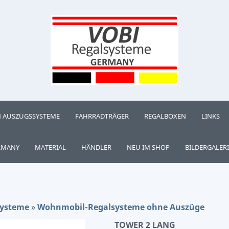
 AUSZUGSSYSTEME
FAHRRADTRÄGER
REGALBOXEN
LINKS
RMANY
MATERIAL
HÄNDLER
NEU IM SHOP
BILDERGALERI
systeme
»
Wohnmobil-Regalsysteme ohne Auszüge
TOWER 2 LANG