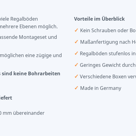
viele Regalböden
Vorteile im Überblick
 mehrere Ebenen möglich.
✓
Kein Schrauben oder B
passende Montageset und
✓
Maßanfertigung nach H
✓
Regalböden stufenlos in
rmöglichen eine zügige und
✓
Geringes Gewicht durch
 sind keine Bohrarbeiten
✓
Verschiedene Boxen ve
✓
Made in Germany
efert
20 mm übereinander