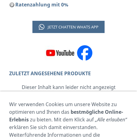
Ratenzahlung mit 0%
JETZT CHATTEN WHATS APP
ZULETZT ANGESEHENE PRODUKTE
Dieser Inhalt kann leider nicht angezeigt
werden, da Sie der Speicherung der für die
Darstellung notwendigen
Cookies
Wir verwenden Cookies um unsere Website zu
widersprochen haben. Besuchen Sie die Seite
optimieren und Ihnen das
bestmögliche Online-
Datenschutzerklärung, um Ihre Cookie-
Erlebnis
zu bieten. Mit dem Klick auf
„Alle erlauben“
Präferenzen anzupassen.
erklären Sie sich damit einverstanden.
Weiterführende Informationen und die