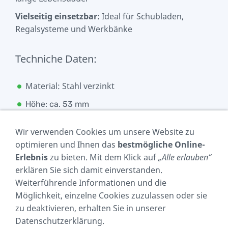
Vielseitig einsetzbar:
Ideal für Schubladen,
Regalsysteme und Werkbänke
Techniche Daten:
Material: Stahl verzinkt
Höhe: ca. 53 mm
Belastbarkeit bis : 100 kg das Paar
Wir verwenden Cookies um unsere Website zu
Breite: ca : 19 mm
optimieren und Ihnen das
bestmögliche Online-
Erlebnis
zu bieten. Mit dem Klick auf
„Alle erlauben“
erklären Sie sich damit einverstanden.
Lieferumfang:
Weiterführende Informationen und die
Möglichkeit, einzelne Cookies zuzulassen oder sie
* 1 Paar, 2 Stück - Schwerlastauszüge
zu deaktivieren, erhalten Sie in unserer
Datenschutzerklärung.