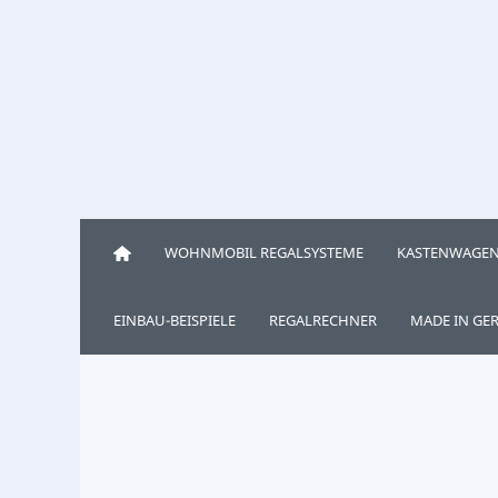
WOHNMOBIL REGALSYSTEME
KASTENWAGEN
EINBAU-BEISPIELE
REGALRECHNER
MADE IN GE